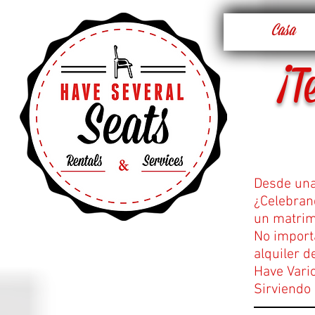
Casa
¡T
Desde una
¿Celebran
un matrim
No import
alquiler d
Have Vario
Sirviendo 