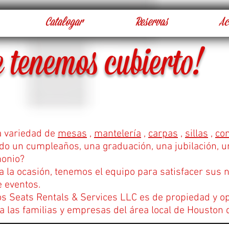
Catalogar
Reservas
Ac
e tenemos cubierto!
 variedad de
mesas
,
mantelería
,
carpas
,
sillas
,
co
do un cumpleaños, una graduación, una jubilación, u
onio?
a la ocasión, tenemos el equipo para satisfacer sus
e eventos.
s Seats Rentals & Services LLC es de propiedad y op
a las familias y empresas del área local de Houston