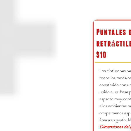
Puntales 
retráctil
$10
Los cinturones ne
todos los modelos
construido con un
unido a un
base p
aspecto muy cont
a los ambientes m
ocupa menos espac
área a su gusto. I
Dimensiones del p