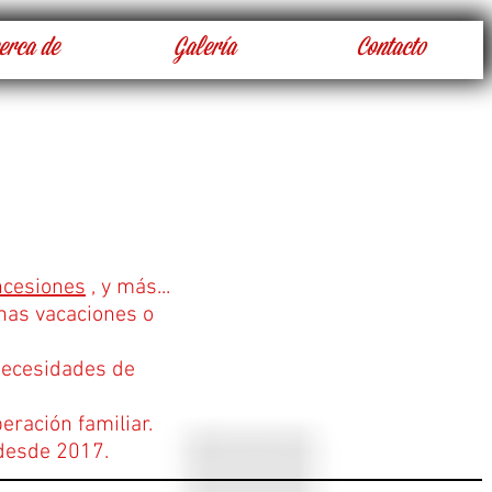
erca de
Galería
Contacto
ncesiones
, y más...
nas vacaciones o
 necesidades de
eración familiar.
 desde 2017.