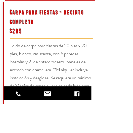
Carpa para fiestas - recinto
completo
$295
Toldo de carpa para fiestas de 20 pies x 20
pies, blanco, resistente, con 6 paredes
laterales y 2
delantero trasero
paneles de
entrada con cremallera. **El alquiler incluye
instalación y desglose. Se requiere un mínimo
de 30 pies de espacio libre en cada lado para
la instalación.